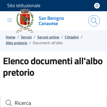
Sito istituzionale
Salta e vai al contenuto
Salta e vai al footer
San Benigno
Canavese
Home
/
Servizi
/
Servizi online
/
Cittadini
/
Albo pretorio
/
Documenti all'albo
Elenco documenti all'albo
pretorio
Ricerca