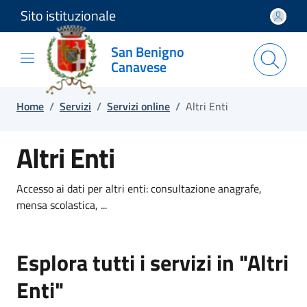
Sito istituzionale
Salta e vai al contenuto
Salta e vai al footer
San Benigno
Canavese
Home
/
Servizi
/
Servizi online
/
Altri Enti
Altri Enti
Accesso ai dati per altri enti: consultazione anagrafe,
mensa scolastica, ...
Esplora tutti i servizi in "Altri
Enti"