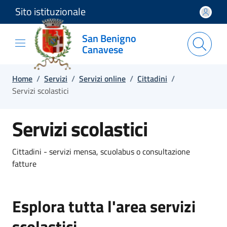
Sito istituzionale
Salta e vai al contenuto
Salta e vai al footer
San Benigno
Canavese
Home
/
Servizi
/
Servizi online
/
Cittadini
/
Servizi scolastici
Servizi scolastici
Cittadini - servizi mensa, scuolabus o consultazione
fatture
Esplora tutta l'area servizi
scolastici